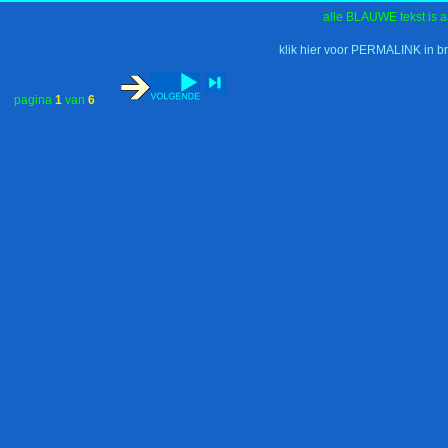
alle BLAUWE tekst is a
klik hier voor PERMALINK in b
pagina
1
van
6