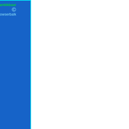
anklikbaar
©
rowserbalk