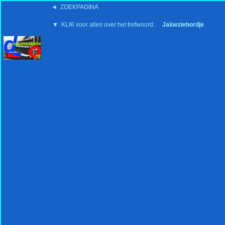
◄ ZOEKPAGINA
'15:19 19-2-2008
▼ KLIK voor alles over het trefwoord:
Jaloeziebordje