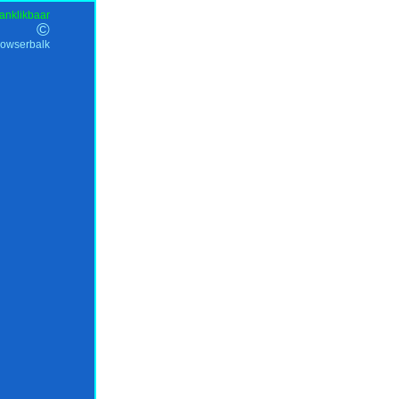
anklikbaar
©
rowserbalk