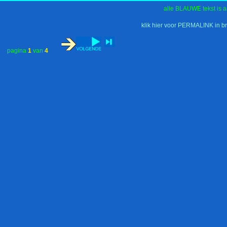
alle BLAUWE tekst is a
klik hier voor PERMALINK in b
pagina
1
van
4