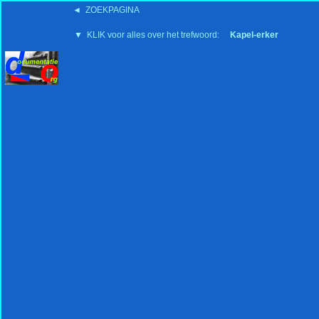
◄ ZOEKPAGINA
'15:19 19-2-2008
▼ KLIK voor alles over het trefwoord:
Kapel-erker