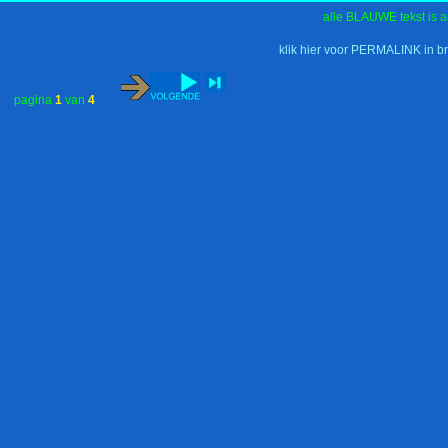
alle BLAUWE tekst is a
klik hier voor PERMALINK in b
pagina
1
van
4