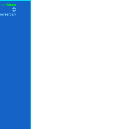
anklikbaar
©
rowserbalk