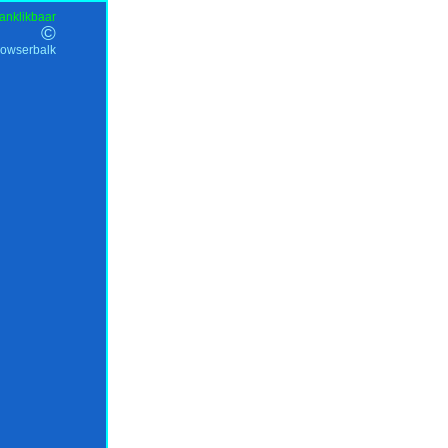
anklikbaar
©
rowserbalk