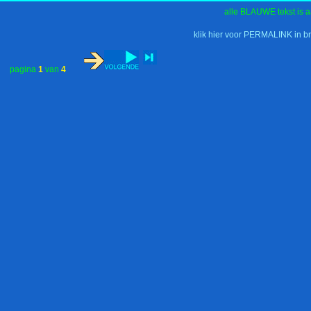
alle BLAUWE tekst is a
klik hier voor PERMALINK in b
pagina
1
van
4