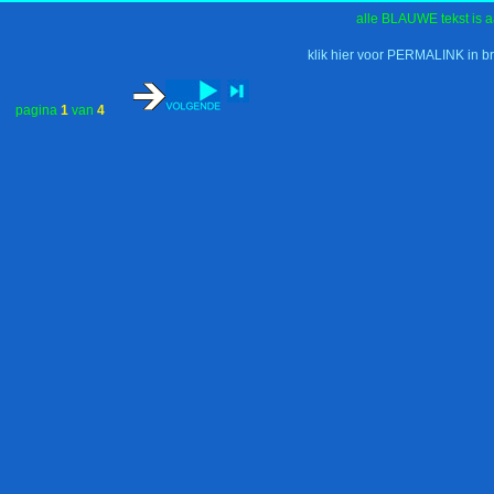
alle BLAUWE tekst is a
klik hier voor PERMALINK in b
pagina
1
van
4