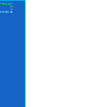
anklikbaar
©
rowserbalk