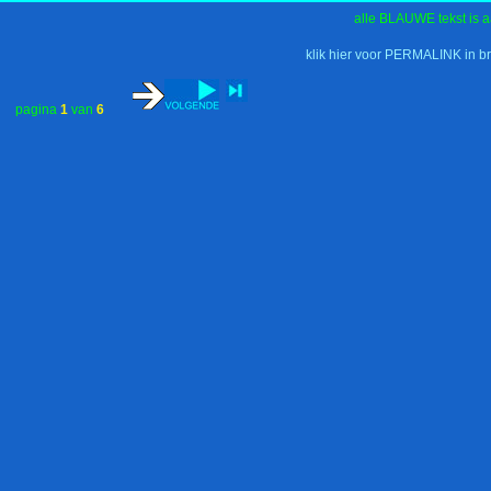
alle BLAUWE tekst is a
klik hier voor PERMALINK in b
pagina
1
van
6