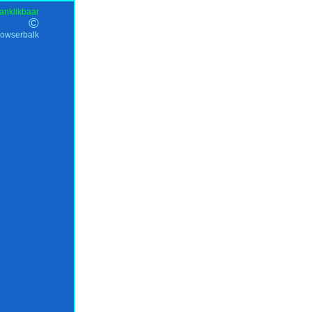
anklikbaar
©
rowserbalk