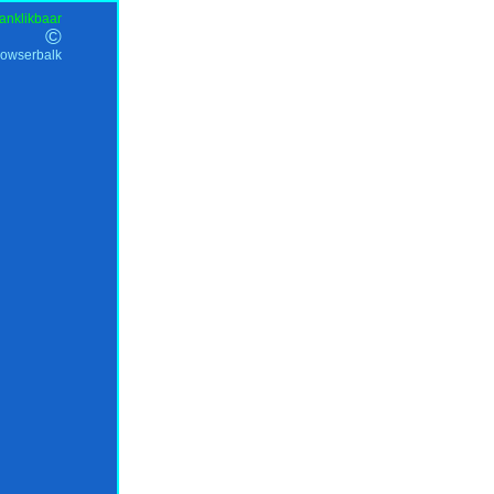
anklikbaar
©
rowserbalk