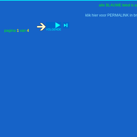
alle BLAUWE tekst is a
klik hier voor PERMALINK in b
pagina
1
van
4