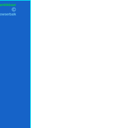
anklikbaar
©
rowserbalk