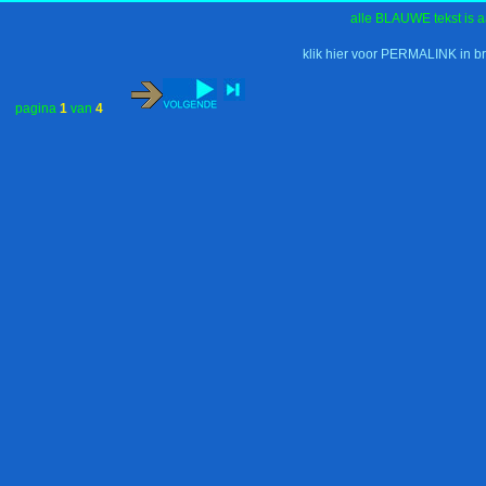
alle BLAUWE tekst is a
klik hier voor PERMALINK in b
pagina
1
van
4