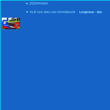
◄ ZOEKPAGINA
'15:19 19-2-2008
▼ KLIK voor alles over het trefwoord:
Leugenaar - dak