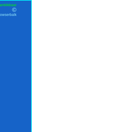
anklikbaar
©
rowserbalk