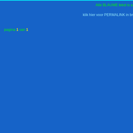
Alle BLAUWE tekst is a
klik hier voor PERMALINK in b
pagina
1
van
1