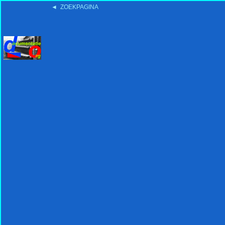
◄ ZOEKPAGINA
'15:19 19-2-2008