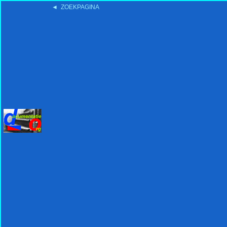
◄ ZOEKPAGINA
'15:19 19-2-2008