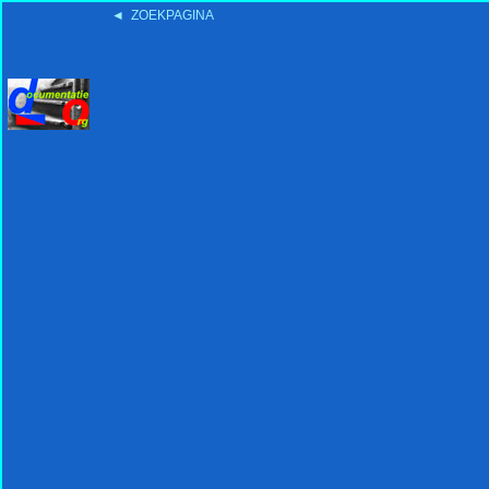
◄ ZOEKPAGINA
'15:19 19-2-2008