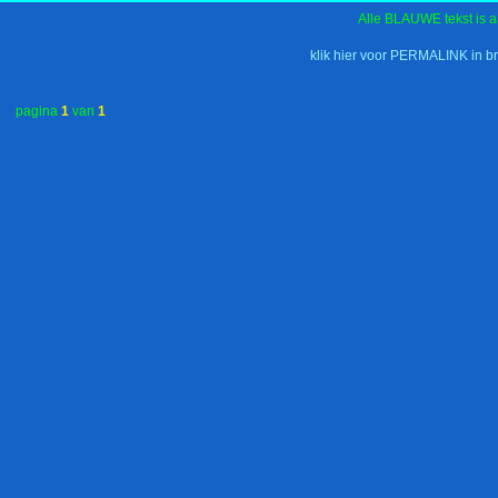
Alle BLAUWE tekst is a
klik hier voor PERMALINK in b
pagina
1
van
1