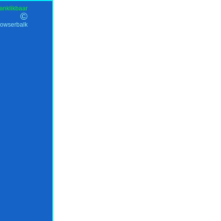
anklikbaar
©
rowserbalk