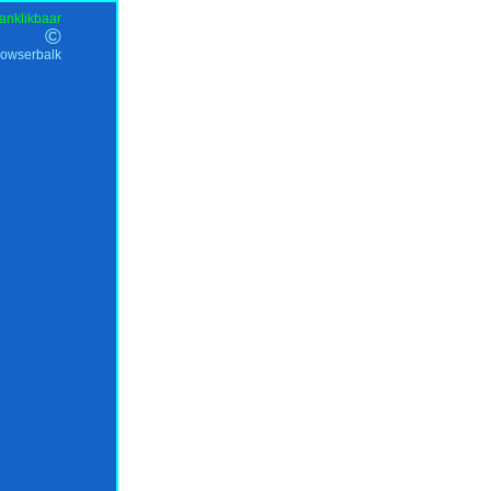
anklikbaar
©
rowserbalk