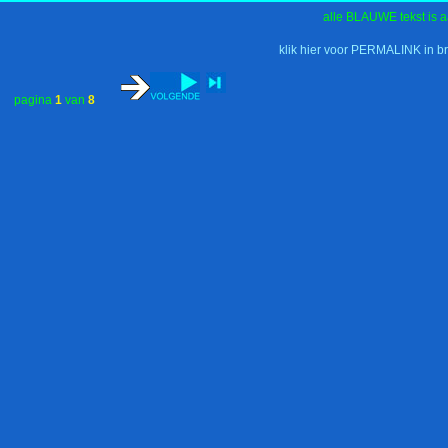
alle BLAUWE tekst is a
klik hier voor PERMALINK in b
pagina
1
van
8