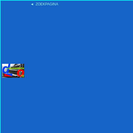
◄ ZOEKPAGINA
'15:19 19-2-2008