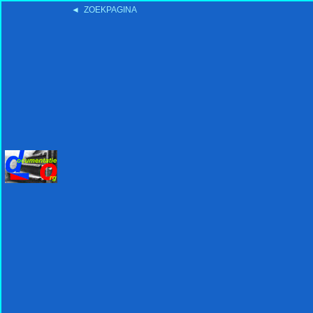
◄ ZOEKPAGINA
'15:19 19-2-2008