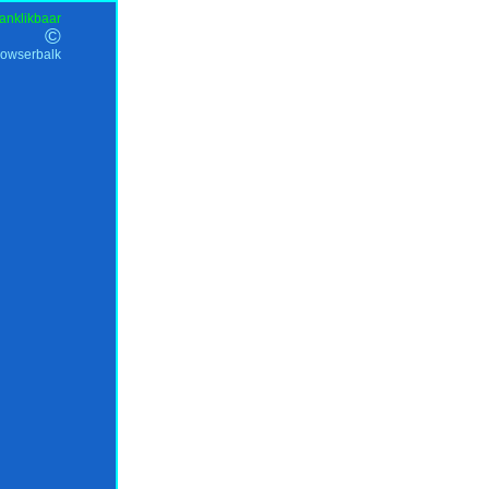
anklikbaar
©
rowserbalk