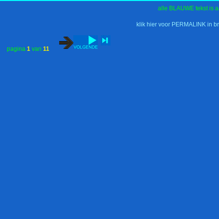
alle BLAUWE tekst is a
klik hier voor PERMALINK in b
pagina
1
van
11