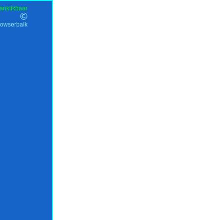
anklikbaar
©
rowserbalk