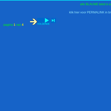
alle BLAUWE tekst is a
klik hier voor PERMALINK in b
pagina
1
van
4