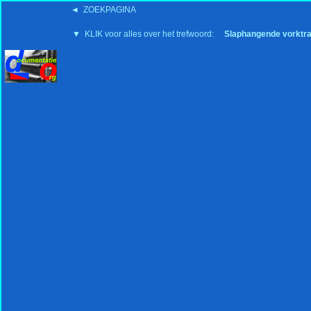
◄ ZOEKPAGINA
'15:19 19-2-2008
▼ KLIK voor alles over het trefwoord:
Slaphangende vorktra