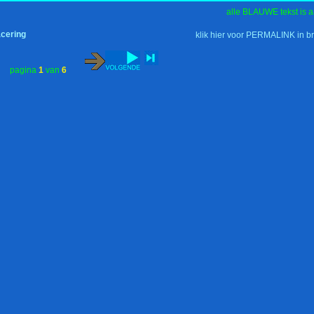
alle BLAUWE tekst is a
cering
klik hier voor PERMALINK in b
pagina
1
van
6