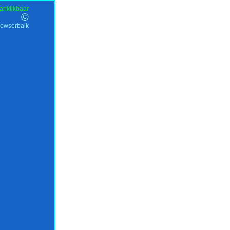
anklikbaar
©
rowserbalk