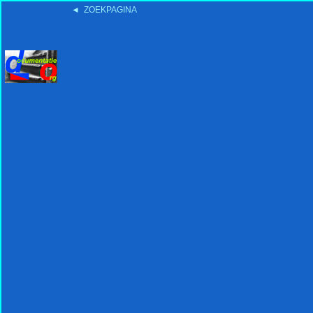
◄ ZOEKPAGINA
'15:19 19-2-2008