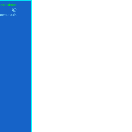
anklikbaar
©
rowserbalk