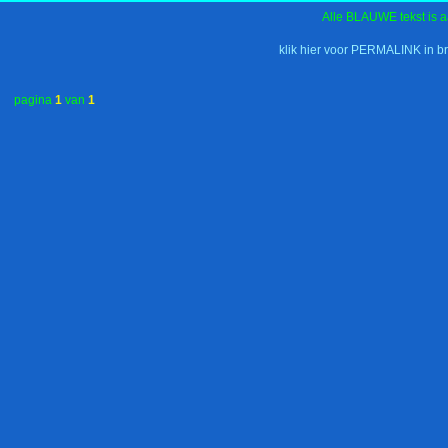
Alle BLAUWE tekst is a
klik hier voor PERMALINK in b
pagina
1
van
1