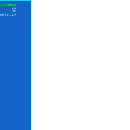
anklikbaar
©
rowserbalk