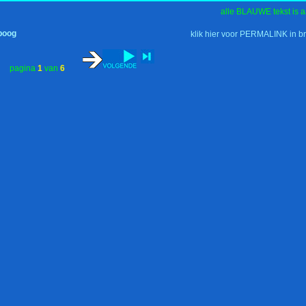
alle BLAUWE tekst is a
lboog
klik hier voor PERMALINK in b
pagina
1
van
6