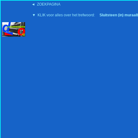
◄ ZOEKPAGINA
'15:19 19-2-2008
▼ KLIK voor alles over het trefwoord:
Sluitsteen (in) muraa