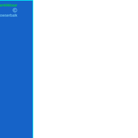
anklikbaar
©
rowserbalk