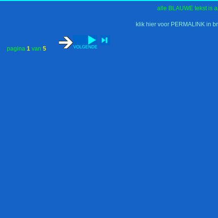
alle BLAUWE tekst is a
klik hier voor PERMALINK in b
pagina
1
van
5