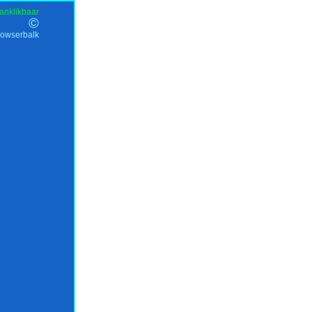
anklikbaar
©
rowserbalk