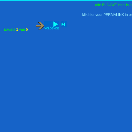
alle BLAUWE tekst is a
klik hier voor PERMALINK in b
pagina
1
van
5