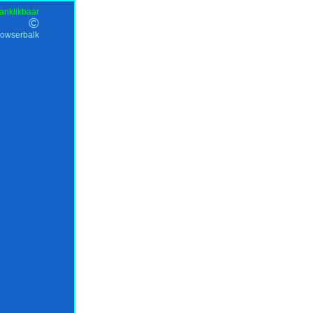
anklikbaar
©
rowserbalk