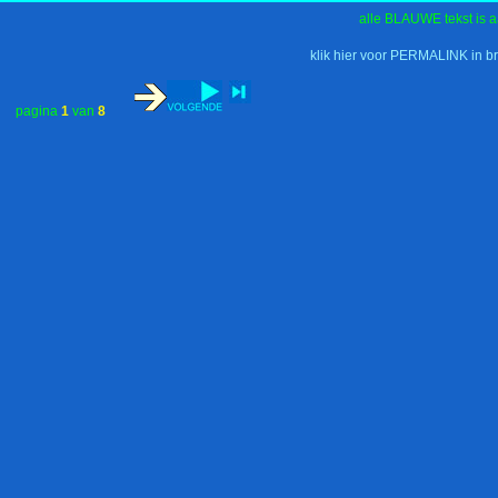
alle BLAUWE tekst is a
klik hier voor PERMALINK in b
pagina
1
van
8