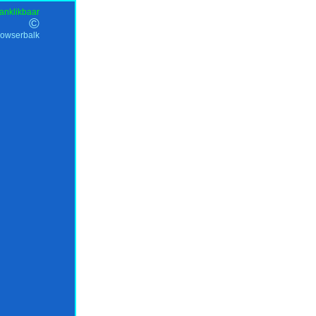
anklikbaar
©
rowserbalk