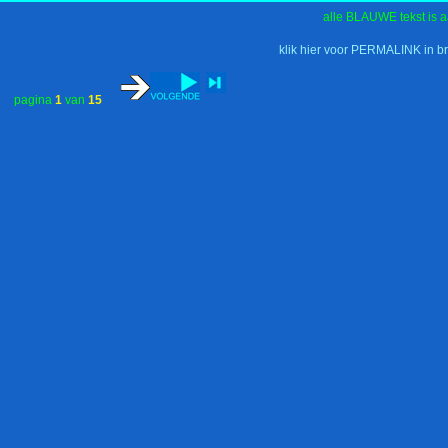
alle BLAUWE tekst is a
klik hier voor PERMALINK in b
pagina
1
van
15