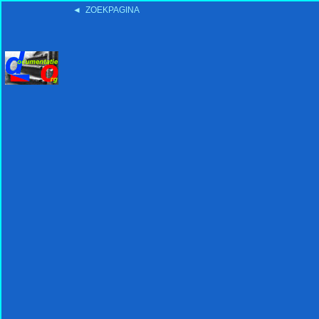
◄ ZOEKPAGINA
'15:19 19-2-2008