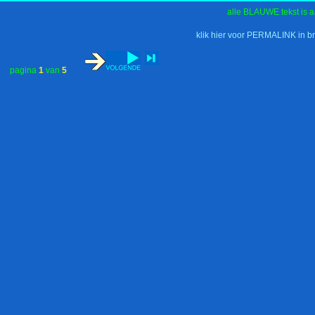
alle BLAUWE tekst is a
klik hier voor PERMALINK in b
pagina
1
van
5