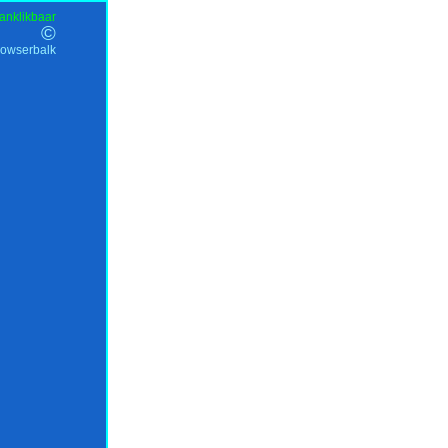
anklikbaar
©
rowserbalk