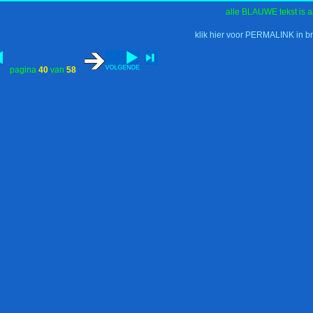
alle BLAUWE tekst is a
klik hier voor PERMALINK in b
pagina
40
van
58