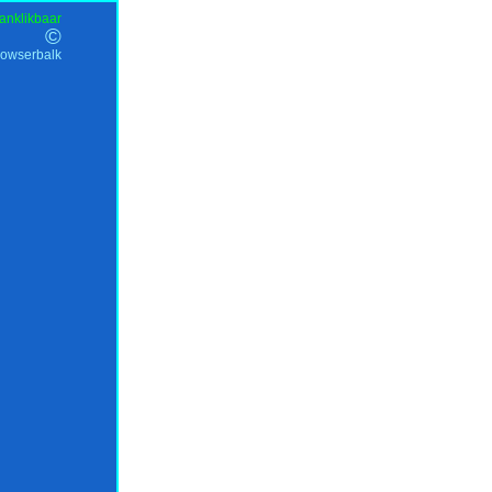
anklikbaar
©
rowserbalk