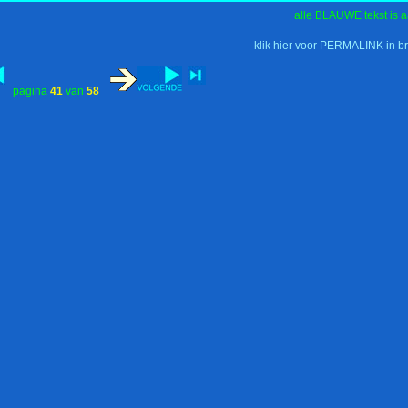
alle BLAUWE tekst is a
klik hier voor PERMALINK in b
pagina
41
van
58