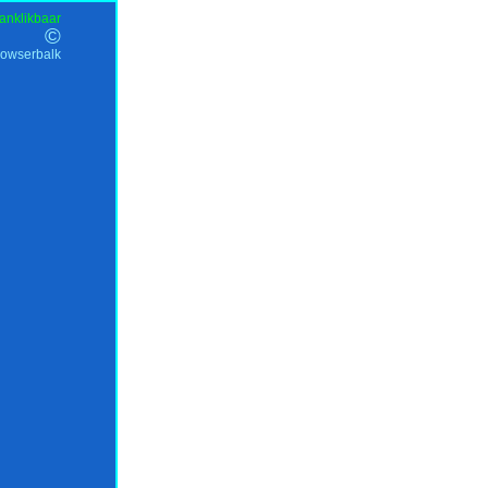
anklikbaar
©
rowserbalk