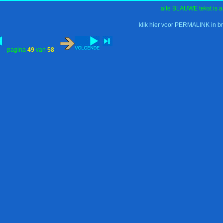
alle BLAUWE tekst is a
klik hier voor PERMALINK in b
pagina
49
van
58