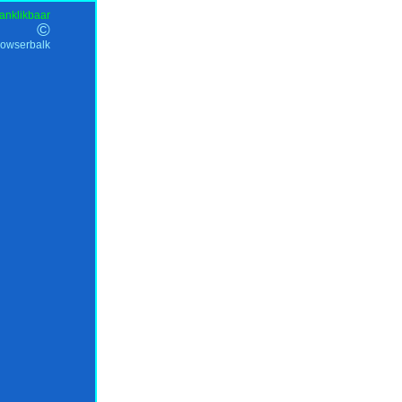
anklikbaar
©
rowserbalk