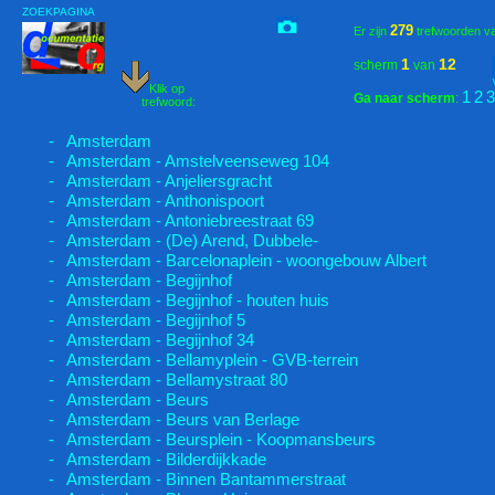
ZOEKPAGINA
279
Er zijn
trefwoorden v
1
12
scherm
van
Klik op
1
2
3
Ga naar scherm
:
trefwoord:
- Amsterdam
- Amsterdam - Amstelveenseweg 104
- Amsterdam - Anjeliersgracht
- Amsterdam - Anthonispoort
- Amsterdam - Antoniebreestraat 69
- Amsterdam - (De) Arend, Dubbele-
- Amsterdam - Barcelonaplein - woongebouw Albert
- Amsterdam - Begijnhof
- Amsterdam - Begijnhof - houten huis
- Amsterdam - Begijnhof 5
- Amsterdam - Begijnhof 34
- Amsterdam - Bellamyplein - GVB-terrein
- Amsterdam - Bellamystraat 80
- Amsterdam - Beurs
- Amsterdam - Beurs van Berlage
- Amsterdam - Beursplein - Koopmansbeurs
- Amsterdam - Bilderdijkkade
- Amsterdam - Binnen Bantammerstraat