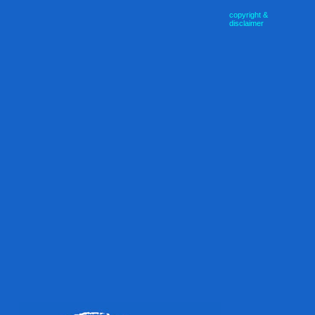
copyright &
disclaimer