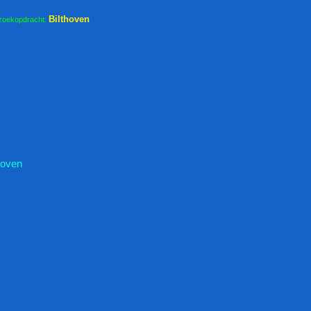
Bilthoven
zoekopdracht:
hoven