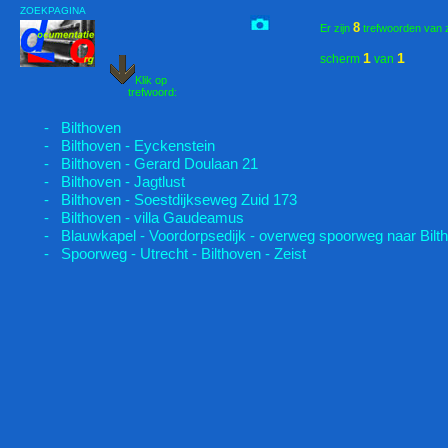
ZOEKPAGINA
8
Er zijn
trefwoorden van 
1
1
scherm
van
Klik op
trefwoord:
- Bilthoven
- Bilthoven - Eyckenstein
- Bilthoven - Gerard Doulaan 21
- Bilthoven - Jagtlust
- Bilthoven - Soestdijkseweg Zuid 173
- Bilthoven - villa Gaudeamus
- Blauwkapel - Voordorpsedijk - overweg spoorweg naar Bilt
- Spoorweg - Utrecht - Bilthoven - Zeist