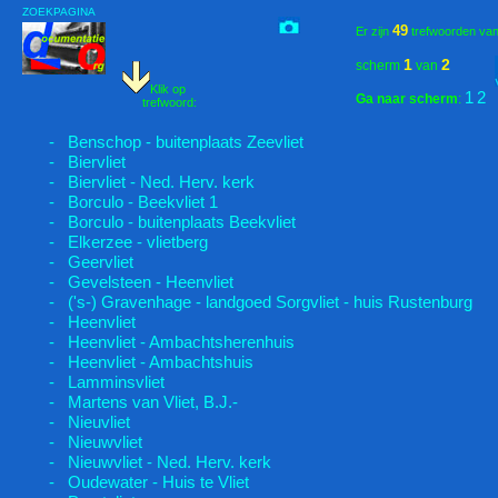
ZOEKPAGINA
49
Er zijn
trefwoorden va
1
2
scherm
van
Klik op
1
2
Ga naar scherm
:
trefwoord:
- Benschop - buitenplaats Zeevliet
- Biervliet
- Biervliet - Ned. Herv. kerk
- Borculo - Beekvliet 1
- Borculo - buitenplaats Beekvliet
- Elkerzee - vlietberg
- Geervliet
- Gevelsteen - Heenvliet
- ('s-) Gravenhage - landgoed Sorgvliet - huis Rustenburg
- Heenvliet
- Heenvliet - Ambachtsherenhuis
- Heenvliet - Ambachtshuis
- Lamminsvliet
- Martens van Vliet, B.J.-
- Nieuvliet
- Nieuwvliet
- Nieuwvliet - Ned. Herv. kerk
- Oudewater - Huis te Vliet