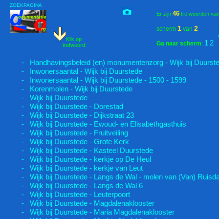
ZOEKPAGINA
46
Er zijn
trefwoorden va
1
2
scherm
van
Klik op
1
2
Ga naar scherm
:
trefwoord:
- Handhavingsbeleid (en) monumentenzorg - Wijk bij Duurst
- Inwonersaantal - Wijk bij Duurstede
- Inwonersaantal - Wijk bij Duurstede - 1500 - 1599
- Korenmolen - Wijk bij Duurstede
- Wijk bij Duurstede
- Wijk bij Duurstede - Dorestad
- Wijk bij Duurstede - Dijkstraat 23
- Wijk bij Duurstede - Ewoud- en Elisabethgasthuis
- Wijk bij Duurstede - Fruitveiling
- Wijk bij Duurstede - Grote Kerk
- Wijk bij Duurstede - Kasteel Duurstede
- Wijk bij Duurstede - kerkje op De Heul
- Wijk bij Duurstede - kerkje van Leut
- Wijk bij Duurstede - Langs de Wal - molen van (Van) Ruisda
- Wijk bij Duurstede - Langs de Wal 6
- Wijk bij Duurstede - Leuterpoort
- Wijk bij Duurstede - Magdalenaklooster
- Wijk bij Duurstede - Maria Magdalenaklooster