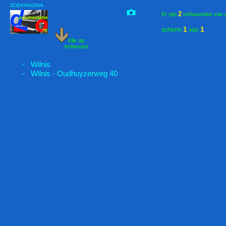
ZOEKPAGINA
2
Er zijn
trefwoorden van 
1
1
scherm
van
Klik op
trefwoord:
- Wilnis
- Wilnis - Oudhuyzerweg 40