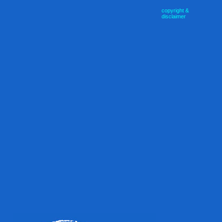
copyright &
disclaimer