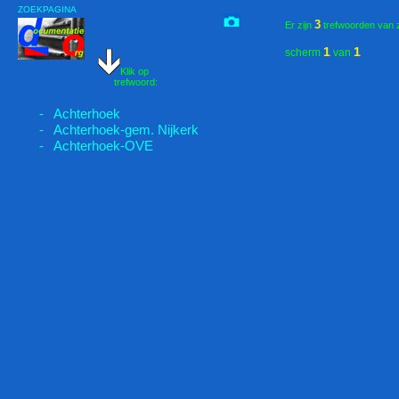
ZOEKPAGINA
3
Er zijn
trefwoorden van 
1
1
scherm
van
Klik op
trefwoord:
- Achterhoek
- Achterhoek-gem. Nijkerk
- Achterhoek-OVE