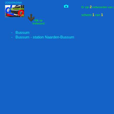
ZOEKPAGINA
2
Er zijn
trefwoorden van 
1
1
scherm
van
Klik op
trefwoord:
- Bussum
- Bussum - station Naarden-Bussum