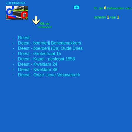
ZOEKPAGINA
8
Er zijn
trefwoorden van 
1
1
scherm
van
Klik op
trefwoord:
- Deest
- Deest - boerderij Benedenakkers
- Deest - boerderij (De) Oude Dries
- Deest - Grotestraat 15
- Deest - Kapel - gesloopt 1858
- Deest - Kweldam 24
- Deest - Kweldam 38
- Deest - Onze-Lieve-Vrouwekerk