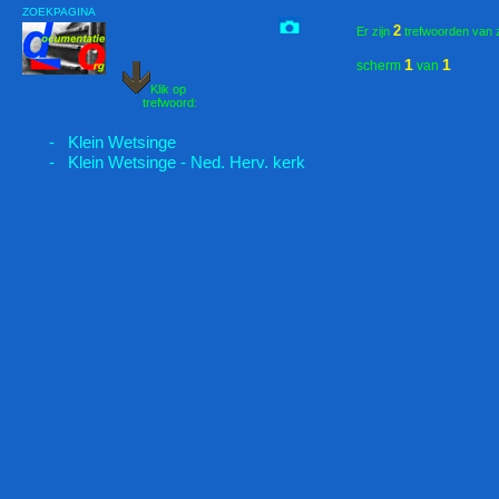
ZOEKPAGINA
2
Er zijn
trefwoorden van 
1
1
scherm
van
Klik op
trefwoord:
- Klein Wetsinge
- Klein Wetsinge - Ned. Herv. kerk