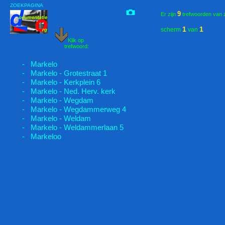
ZOEKPAGINA
9
Er zijn
trefwoorden van 
1
1
scherm
van
Klik op
trefwoord:
- Markelo
- Markelo - Grotestraat 1
- Markelo - Kerkplein 6
- Markelo - Ned. Herv. kerk
- Markelo - Wegdam
- Markelo - Wegdammerweg 4
- Markelo - Weldam
- Markelo - Weldammerlaan 5
- Markeloo