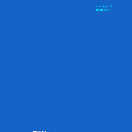
copyright &
disclaimer