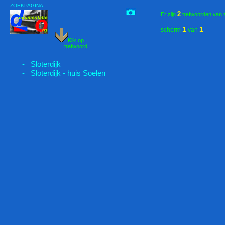
ZOEKPAGINA
2
Er zijn
trefwoorden van 
1
1
scherm
van
Klik op
trefwoord:
- Sloterdijk
- Sloterdijk - huis Soelen