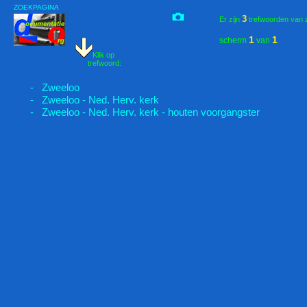
ZOEKPAGINA
3
Er zijn
trefwoorden van 
1
1
scherm
van
Klik op
trefwoord:
- Zweeloo
- Zweeloo - Ned. Herv. kerk
- Zweeloo - Ned. Herv. kerk - houten voorgangster