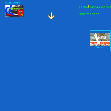
ZOEKPAGINA
3
Er zijn
pagina's van het 
scherm
1
van
1
0000.0011