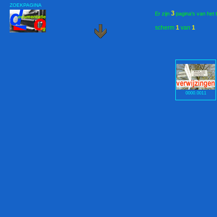
ZOEKPAGINA
3
Er zijn
pagina's van het 
scherm
1
van
1
0000.0011