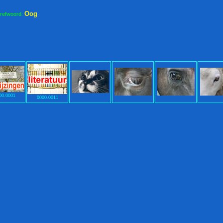
Oog
trefwoord:
00.0001
0000.0011