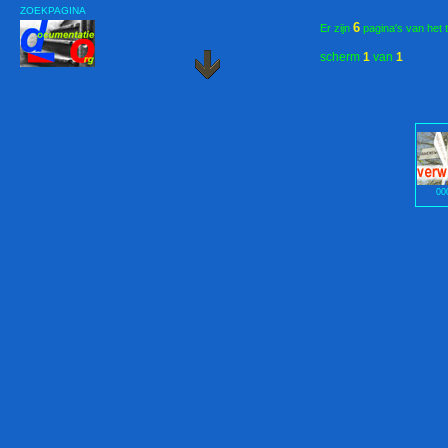
ZOEKPAGINA
6
Er zijn
pagina's van het 
scherm
1
van
1
00