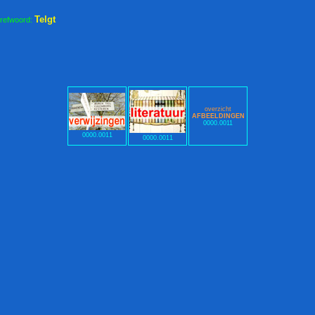
Telgt
trefwoord:
overzicht
AFBEELDINGEN
0000.0011
0000.0011
0000.0011