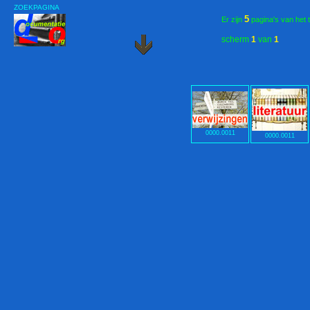
ZOEKPAGINA
5
Er zijn
pagina's van het 
scherm
1
van
1
0000.0011
0000.0011