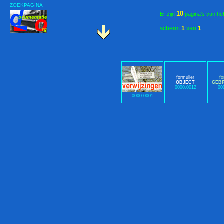
ZOEKPAGINA
10
Er zijn
pagina's van he
scherm
1
van
1
formulier
fo
OBJECT
GEB
0000.0012
00
0000.0001