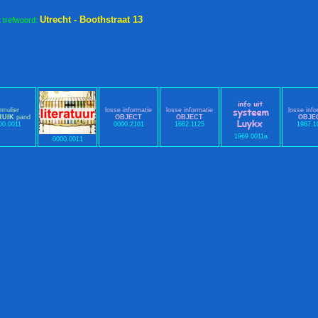
Utrecht - Boothstraat 13
t trefwoord:
rmulier
losse informatie
losse informatie
losse info
RUIK
pand
OBJECT
OBJECT
OBJE
00.0011
0000.2101
1662.1125
1987.1
1969 0011a
0000.0011