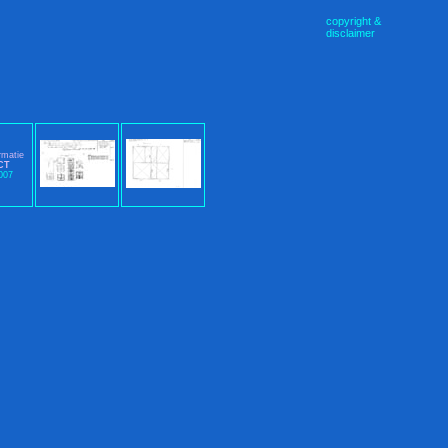
copyright &
disclaimer
rmatie
CT
007