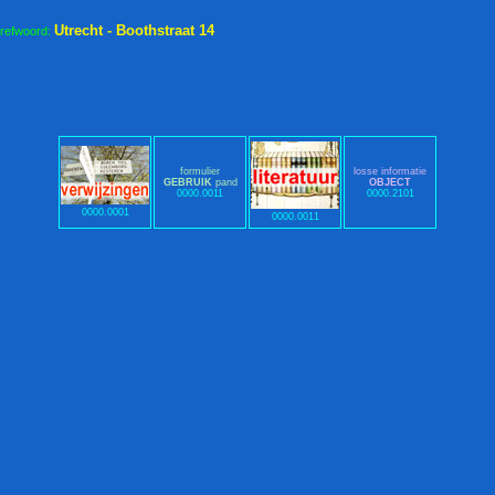
Utrecht - Boothstraat 14
trefwoord:
formulier
losse informatie
GEBRUIK
pand
OBJECT
0000.0011
0000.2101
0000.0001
0000.0011