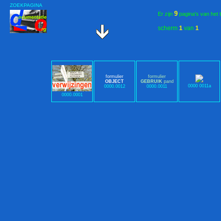
ZOEKPAGINA
9
Er zijn
pagina's van het 
scherm
1
van
1
formulier
formulier
OBJECT
GEBRUIK
pand
0000 0011a
0000.0012
0000.0011
0000.0001