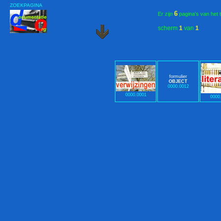
ZOEKPAGINA
6
Er zijn
pagina's van het 
scherm
1
van
1
formulier
OBJECT
0000.0012
0000.0001
0000