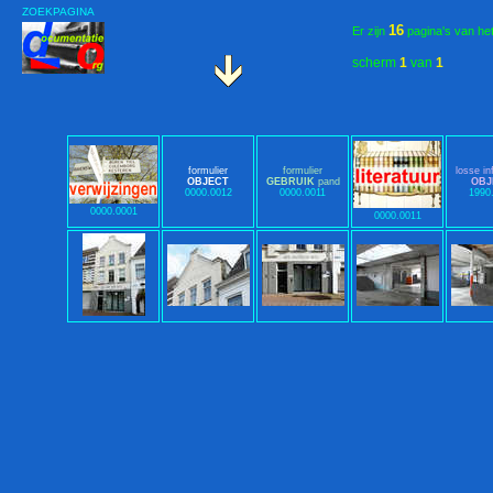
ZOEKPAGINA
16
Er zijn
pagina's van he
scherm
1
van
1
formulier
formulier
losse in
OBJECT
GEBRUIK
pand
OBJ
0000.0012
0000.0011
1990
0000.0001
0000.0011